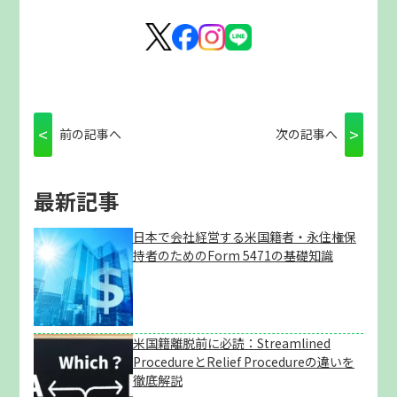
<
>
前の記事へ
次の記事へ
最新記事
日本で会社経営する米国籍者・永住権保
持者のためのForm 5471の基礎知識
米国籍離脱前に必読：Streamlined
ProcedureとRelief Procedureの違いを
徹底解説