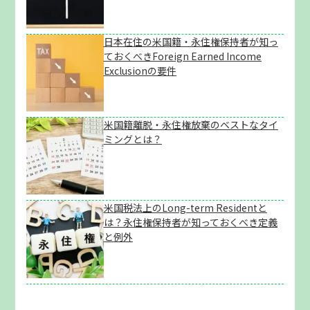
日本在住の米国籍・永住権保持者が知っ
ておくべきForeign Earned Income
Exclusionの要件
米国籍離脱・永住権放棄のベストなタイ
ミングとは？
米国税法上のLong-term Residentと
は？永住権保持者が知っておくべき定義
と例外