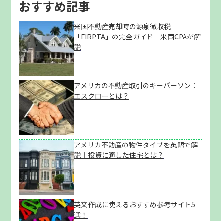
おすすめ記事
米国不動産売却時の源泉徴収税
「FIRPTA」の完全ガイド｜米国CPAが解
説
アメリカの不動産取引のキーパーソン：
エスクローとは？
アメリカ不動産の物件タイプを英語で解
説｜投資に適した住宅とは？
英文作成に使えるおすすめ参考サイト5
選！