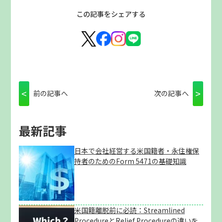
この記事をシェアする
<
>
前の記事へ
次の記事へ
最新記事
日本で会社経営する米国籍者・永住権保
持者のためのForm 5471の基礎知識
米国籍離脱前に必読：Streamlined
ProcedureとRelief Procedureの違いを