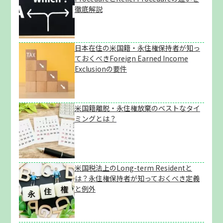
徹底解説
日本在住の米国籍・永住権保持者が知っ
ておくべきForeign Earned Income
Exclusionの要件
米国籍離脱・永住権放棄のベストなタイ
ミングとは？
米国税法上のLong-term Residentと
は？永住権保持者が知っておくべき定義
と例外