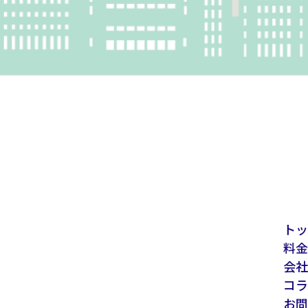
トッ
料金
会社
コラ
お問