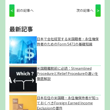
<
>
前の記事へ
次の記事へ
最新記事
日本で会社経営する米国籍者・永住権保
持者のためのForm 5471の基礎知識
米国籍離脱前に必読：Streamlined
ProcedureとRelief Procedureの違いを
徹底解説
日本在住の米国籍・永住権保持者が知っ
ておくべきForeign Earned Income
Exclusionの要件