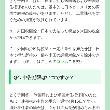
とく
子回答：はい、日本に住む
米国籍および米国永
住権保有の方たちは
、基本的に日本とアメリカの両
国で納税の義務があります。ただし、二重課税を防
ぐための措置が設けられています。
１．外国税額控：日本で支払った税金を米国の税金
から控除できます。
２．外国勤労所得控除：一定の条件を満たせば、日
本で得た所得の一部を米国の課税対象から除外でき
ます。（詳しくはこちらの
コラム
ご参照）
Q4: 申告期限はいつですか？
とく子回答：
米国籍および米国永住権保有の方た
ちは、連邦税の申告の場合、通常4月15日ですが、
海外在住者の場合は、２か月の延長が認
められるの