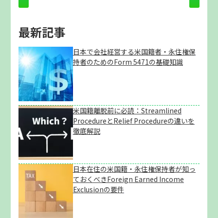
最新記事
日本で会社経営する米国籍者・永住権保
持者のためのForm 5471の基礎知識
米国籍離脱前に必読：Streamlined
ProcedureとRelief Procedureの違いを
徹底解説
日本在住の米国籍・永住権保持者が知っ
ておくべきForeign Earned Income
Exclusionの要件