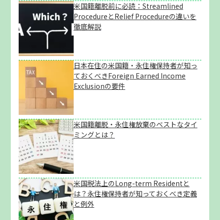
米国籍離脱前に必読：Streamlined
ProcedureとRelief Procedureの違いを
徹底解説
日本在住の米国籍・永住権保持者が知っ
ておくべきForeign Earned Income
Exclusionの要件
米国籍離脱・永住権放棄のベストなタイ
ミングとは？
米国税法上のLong-term Residentと
は？永住権保持者が知っておくべき定義
と例外