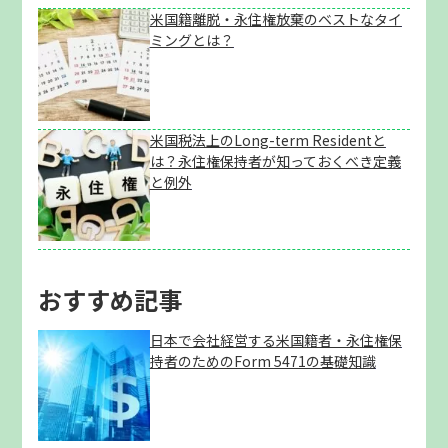
米国籍離脱・永住権放棄のベストなタイ
ミングとは？
米国税法上のLong-term Residentと
は？永住権保持者が知っておくべき定義
と例外
おすすめ記事
日本で会社経営する米国籍者・永住権保
持者のためのForm 5471の基礎知識