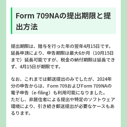
Form 709NA
の提出期限と提
出方法
提出期限は、贈与を行った年の翌年
4
月
15
日です。
延長申請により、申告期限は最大
6
か月（
10
月
15
日
まで）延長可能ですが、税金の納付期限は延長でき
ず、
4
月
15
日が期限です。
なお、これまでは郵送提出のみでしたが、
2024
年
分の申告からは、
Form 709
および
Form 709NA
の
電子申告（
e-filing
）も利用可能になりました。
ただし、非居住者による提出や特定のソフトウェア
環境により、引き続き郵送提出が必要なケースもあ
るります。