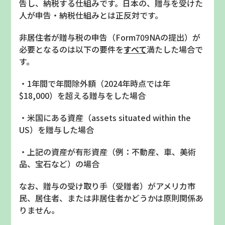
告し、納税する仕組みです。日本の、贈与を受けた
人が申告・納税仕組みとは正反対です。
非居住者が贈与税の申告（
Form709NA
の提出）が
必要となるのは以下の要件を
すべて
満たした場合で
す。
・
1
年間で年間除外額（
2024
年時点では年
$18,000
）を超える贈与をした場合
・米国にある資産（
assets situated within the
US
）を贈与した場合
・上記の資産が有形資産（例：不動産、車、美術
品、宝石など）の場合
なお、贈与の受け取り手（受贈者）がアメリカ市
民、居住者、または非居住者かどうかは原則関係あ
りません。