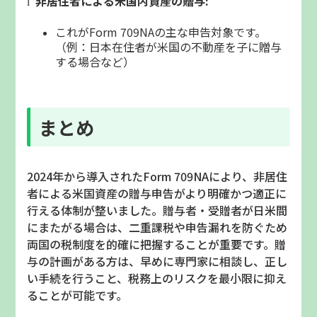
非居住者による米国内資産の贈与
:
l
これが
Form 709NA
の主な申告対象です。
（例：日本在住者が米国の不動産を子に贈与
する場合など）
まとめ
2024
年から導入された
Form 709NA
により、非居住
者による米国資産の贈与申告がより明確かつ適正に
行える体制が整いました。贈与者・受贈者が日米間
にまたがる場合は、二重課税や申告漏れを防ぐため
両国の税制度を的確に把握することが重要です。贈
与の計画がある方は、早めに専門家に相談し、正し
い手続を行うこと、税務上のリスクを最小限に抑え
ることが可能です。