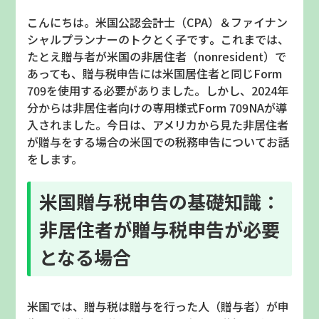
こんにちは。米国公認会計士（
CPA
）＆ファイナン
シャルプランナーのトクとく子です
。
これまでは、
たとえ贈与者が米国の非居住者（
nonresident
）で
あっても、贈与税申告には米国居住者と同じ
Form
709
を使用する必要がありました。しかし、
2024
年
分からは非居住者向けの専用様式
Form 709NA
が導
入されました。今日は、アメリカから見た非居住者
が贈与をする場合の米国での税務申告についてお話
をします。
米国贈与税申告の基礎知識：
非居住者が贈与税申告が必要
となる場合
米国では、贈与税は贈与を行った人（贈与者）が申