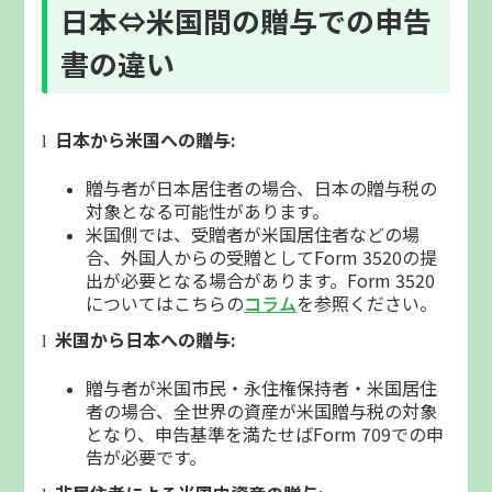
日本
⇔
米国間の贈与での申告
書の違い
日本から米国への贈与
:
l
贈与者が日本居住者の場合、日本の贈与税の
対象となる可能性があります。
米国側では、受贈者が米国居住者などの場
合、外国人からの受贈として
Form 3520
の提
出が必要となる場合があります。
Form 3520
についてはこちらの
コラム
を参照ください。
米国から日本への贈与
:
l
贈与者が米国市民・永住権保持者・米国居住
者の場合、全世界の資産が米国贈与税の対象
となり、申告基準を満たせば
Form 709
での申
告が必要です。