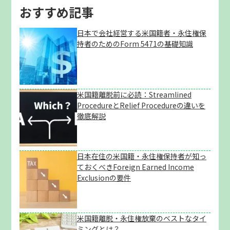
おすすめ記事
日本で会社経営する米国籍者・永住権保
持者のためのForm 5471の基礎知識
米国籍離脱前に必読：Streamlined
ProcedureとRelief Procedureの違いを
徹底解説
日本在住の米国籍・永住権保持者が知っ
ておくべきForeign Earned Income
Exclusionの要件
米国籍離脱・永住権放棄のベストなタイ
ミングとは？