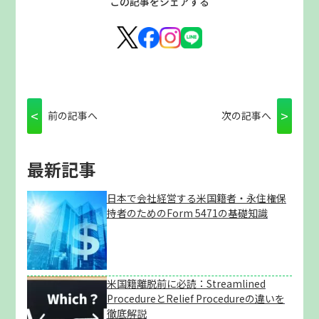
この記事をシェアする
<
>
前の記事へ
次の記事へ
最新記事
日本で会社経営する米国籍者・永住権保
持者のためのForm 5471の基礎知識
米国籍離脱前に必読：Streamlined
ProcedureとRelief Procedureの違いを
徹底解説