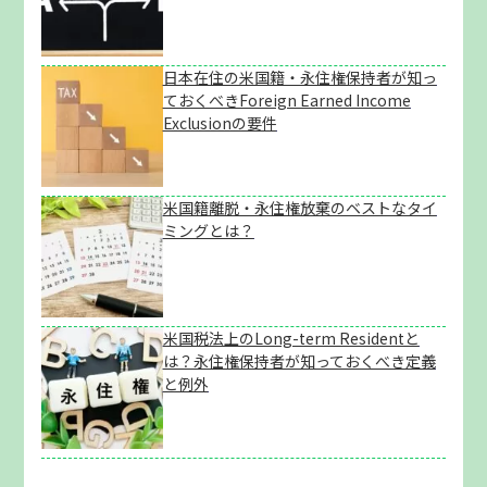
日本在住の米国籍・永住権保持者が知っ
ておくべきForeign Earned Income
Exclusionの要件
米国籍離脱・永住権放棄のベストなタイ
ミングとは？
米国税法上のLong-term Residentと
は？永住権保持者が知っておくべき定義
と例外